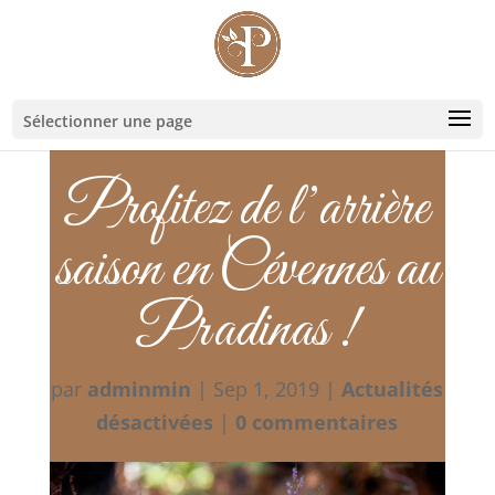
Sélectionner une page
Profitez de l’arrière
saison en Cévennes au
Pradinas !
par
adminmin
|
Sep 1, 2019
|
Actualités
désactivées
|
0 commentaires