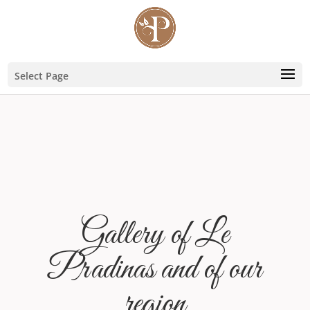
Select Page
Gallery of Le
Pradinas and of our
region