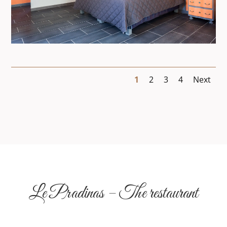
1
2
3
4
Next
Le Pradinas – The restaurant